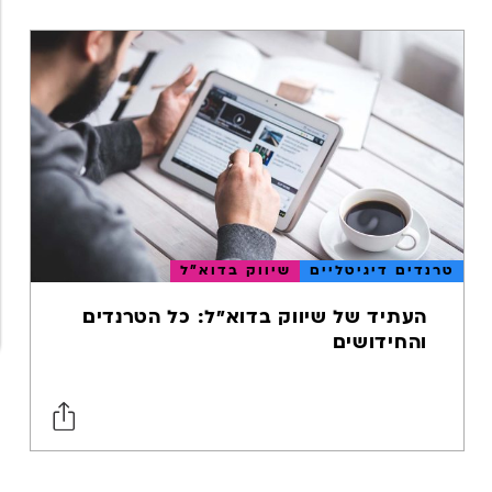
המרות
ופרפורמנס
איסוף וניתוח
נתונים
קורונה
רשתות חברתיות
עסקים קטנים
טרנדים דיגיטליים
שיווק בדוא"ל
ביטוח
העתיד של שיווק בדוא"ל: כל הטרנדים
והחידושים
מיתוג
אסטרטגיה
שיווקית
כתיבת תוכן