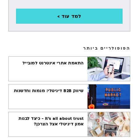
חיפוש קולי
למד עוד >
מרקטינג
אוטומיישן
עבודה מרחוק
הפופולריים ביותר
CHATGPT
התאמת אתרי אינטרנט למובייל
שיווק בדוא"ל
BIG DATA
שיווק B2B דיגיטלי: מגמות וחדשנות
It's all about trust - כיצד לבנות
אמון דיגיטלי אצל הצרכן?