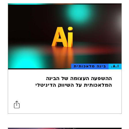
קידום אתרים
במובייל
אסטרטגיית תוכן
שיפור ביצועי
אתר
מהירות טעינת
דפים
חווית גלישה
A.I.
בינה מלאכותית
באתר
ההשפעה העצומה של הבינה
מסחר במובייל
המלאכותית על השיווק הדיגיטלי
טכנולוגיית
מובייל
A.I.
בינה מלאכותית