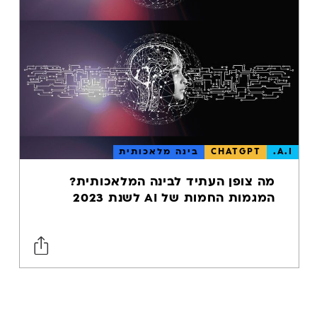
GOOGLE MUM
B2C
שיווק דיגיטלי
B2C
טרנדים
דיגיטליים
A.I.
CHATGPT
בינה מלאכותית
מסחר אלקטרוני
- ECOMMERCE
מה צופן העתיד לבינה המלאכותית?
CRO
המגמות החמות של AI לשנת 2023
מתחמי עבודה
משותפים
WORKATIONS
חללי עבודה
משותפים וחדרי
ישיבות