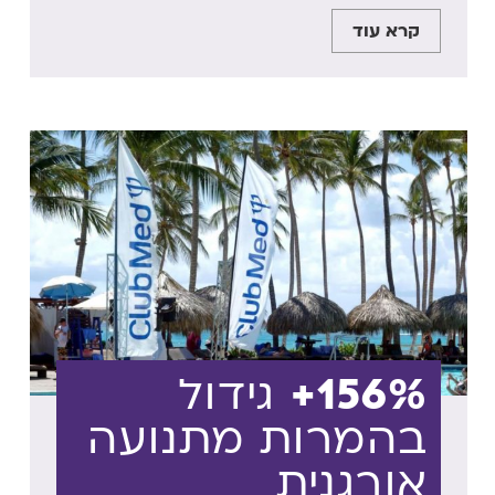
קרא עוד
156%+
גידול
בהמרות מתנועה
אורגנית