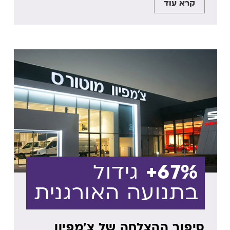
קרא עוד
67%+
גידול
בתנועה האורגנית
סיפור ההצלחה של צ'מפיון