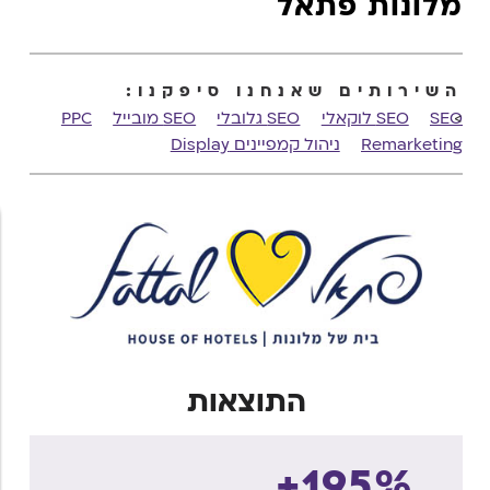
מלונות פתאל
השירותים שאנחנו סיפקנו:
SEO
SEO לוקאלי
SEO גלובלי
SEO מובייל
PPC
Remarketing
ניהול קמפיינים Display
פרסום ברשתות חברתיות
Metasearch
GTM
Web Analytics
Google Analytics
אסטרטגיית תוכן
כתיבת תוכן
CRO
UX
ORM
GBP
התוצאות
195%+