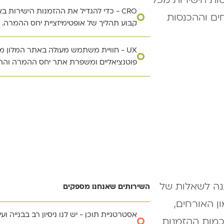
CRO - כדי להגדיל את ההזמנות הישירות 
חים וההכנסות
קבוע תהליך של אופטימיזציית יחס ההמרה.
הודות להיכרות הקרובה שלנו עם ענף המלו
UX - חוויית משתמש מעולה באתר המלון מ
מניע אורחים פוטנציאליים להזמין אצלכם ח
פוטנציאליים ומשפרת אתר יחס ההמרה וההז
בביצוע השיפורים הנדרשים באתר כדי להג
ההזמנה.
חוויית משתמש מתמקדת כאמור בשימושיות
שלכם אינטואיטיבי ועובד לצד גורמים חשובי
קרא עוד על CRO שירות
גופנים ובחירת תמונות.
קרא עוד על UX שירות
ענה לשאלות של
השירותים שאנחנו מספקים
ן האורחים,
אסטרטגיית תוכן - יש לנו ניסיון רב בבנייה ו
כמות ההזמנות