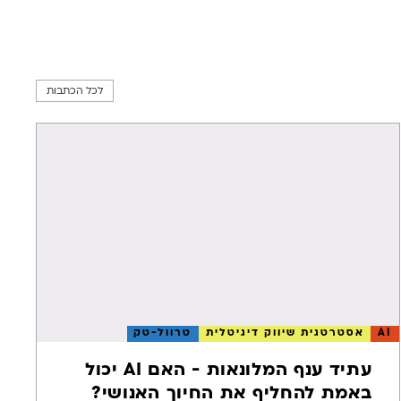
סיפור ההצלחה של רשת מלונות פתאל
אנו עובדים עם רשת מלונות
פתאל משנת 2016, שיפרנו את
תהליך ההזמנה במנוע ההזמנות,
לכל הכתבות
קרא עוד
ואנו שותפים בהקמה וניהול
קמפייני PPC ממוקדי ROI, בין
כמה אסטרטגיות שיווק דיגיטלי
אחרות המגדילות באופן
משמעותי את כמות ההזמנות
הישירות מהאתר.
AI
אסטרטגית שיווק דיגיטלית
טרוול-טק
עתיד ענף המלונאות - האם AI יכול
באמת להחליף את החיוך האנושי?