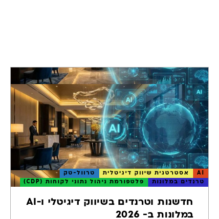
צלחה של רשת מלונות לאונרדו אירופה
בעקבות שיתוף הפעולה המוצלח נרשם גידול מרשים של 47%+
בהזמנות האורגניות (שנה מול שנה), וגידול של 25%+ בתנועה
.
AI
אסטרטגית שיווק דיגיטלית
טרוול-טק
טרנדים במלונות
פלטפורמת ניהול נתוני לקוחות (CDP)
חדשנות וטרנדים בשיווק דיגיטלי ו-AI
במלונות ב- 2026