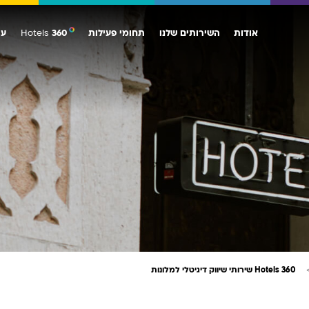
אודות
השירותים שלנו
תחומי פעילות
360
Hotels
עו
הנהלה
Traffic
Data & Analytics
מלונות ותיירות
on Optimization
הלקוחות שלנו
SEO
Web Analytics
מסחר אלקטרוני
CRO
סיפורי הצלחה
PPC
ORM
רכב
UX
פיננסים
מוצרי צריכה
שיווק B2B
כל השירותים
כל תחומי הפעילות
Hotels 360 שירותי שיווק דיגיטלי למלונות