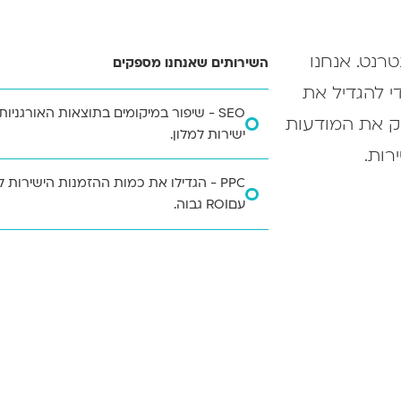
רנט. אנחנו
השירותים שאנחנו מספקים
י להגדיל את
SEO - שיפור במיקומים בתוצאות האורגניות
ק את המודעות
ישירות למלון.
רות.
קידום במנועי חיפוש (O
PPC - הגדילו את כמות ההזמנות הישירות 
בפני גולשים, מגדיל את תנועת הגולשים לא
עםROI גבוה.
גולשים לאורחים במלון.
PPC מסייע למלון שלכם לקבל חשיפה גדול
קרא עוד על SEO שירות
את יחס ההמרה – מגולשים באתר לאורחים
קרא עוד על PPC שירות