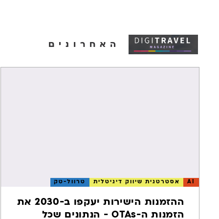
סיפור הצלחה מאסטר קולקשן
סיפור ה
הקמת פעילות דיגיטלית מלאה
360° לטובת קבלת הזמנות
האחרונים
ישירות, שהובילה לגידול מרשים
האורגנית
קרא עוד
קרא עוד
בהזמנות. 75% מכלל ההזמנות הן
הזמנות ישירות בשנת 2020.
AI
אסטרטגית שיווק דיגיטלית
טרוול-טק
ההזמנות הישירות יעקפו ב-2030 את
הזמנות ה-OTAs - הנתונים שכל