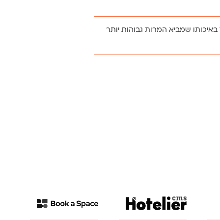
קהל היעד שלכם בכל שלב במשפך
ל באיכותו שמביא המרות גבוהות יותר
ם על החופשה אצלכם במלון.
ה לחופשה, אבל יותר מכל – מניע
מלונאות מבטיחה לכם תוכן רלוונטי עם