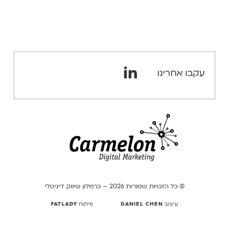
קרא עוד
ואתרים בנוחות וביעילות. ניתן לבחור מתוך מאות
קרא עוד
עיצובים ותכונות קיימות או לרכוש עיצובים ויישומים
מתקדמים לשילוב באתר תמורת תשלום מחברות צד
שלישי.
קרא עוד
עקבו אחרינו
© כל הזכויות שמורות 2026 – כרמלון שיווק דיגיטלי
עיצוב
DANIEL CHEN
פיתוח
FATLADY