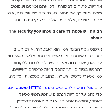
אחריות, פתוחים לביקורת, ולכן אתם אמינים ושקופים
מולם. בשל כך, אל תסירו לעולם ביקורות שליליות, אלא
אם הן מזויפות, אלא הגיבו עליהן באומץ ובפתיחות.
הביטחון שאכפת לך The security you should care
about
אלמנט נוסף הבונה אמון הוא "אבטחה", אולם חשוב
לזכור כי באינטרנט אין באמת אבטחה מלאה ב-100%.
עם זאת, ישנם כמה צעדים שיכולים לגרום ללקוחות
להרגיש בטוחים יותר להפקיד את פרטיהם האישיים,
כמו מספרי כרטיסי אשראי, כתובות, ססמאות, וכדומה.
כיום
גוגל דורשת להשתמש באתרי HTTPS מאובטחים
,
כדי להגן על "סודיות הנתונים שהמשתמש מספק
לאתר", וחוסמת אתרים שאינם מותאמים לדפדפן
כרום. כך, אם בעבר מלונאים יכלו לבחור אם להפעיל