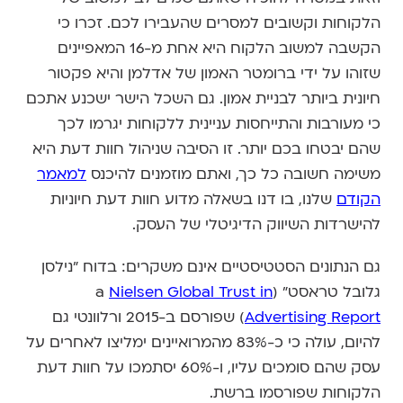
הלקוחות וקשובים למסרים שהעבירו לכם. זכרו כי
הקשבה למשוב הלקוח היא אחת מ-16 המאפיינים
שזוהו על ידי ברומטר האמון של אדלמן והיא פקטור
חיונית ביותר לבניית אמון. גם השכל הישר ישכנע אתכם
כי מעורבות והתייחסות עניינית ללקוחות יגרמו לכך
שהם יבטחו בכם יותר. זו הסיבה שניהול חוות דעת היא
משימה חשובה כל כך, ואתם מוזמנים להיכנס
למאמר
הקודם
שלנו, בו דנו בשאלה מדוע חוות דעת חיוניות
להישרדות השיווק הדיגיטלי של העסק.
גם הנתונים הסטטיסטיים אינם משקרים: בדוח "נילסן
גלובל טראסט" (a
Nielsen Global Trust in
Advertising Report
) שפורסם ב-2015 ורלוונטי גם
להיום, עולה כי כ-83% מהמרואיינים ימליצו לאחרים על
עסק שהם סומכים עליו, ו-60% יסתמכו על חוות דעת
הלקוחות שפורסמו ברשת.