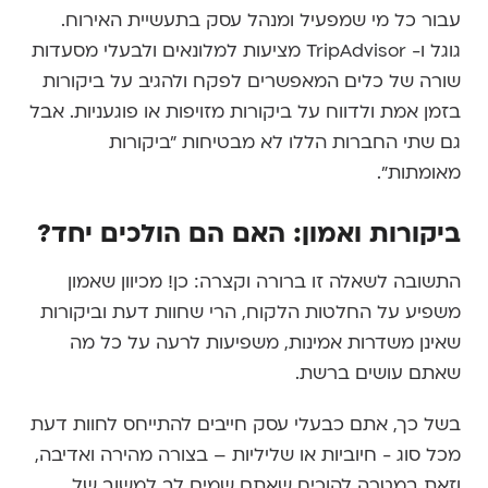
עבור כל מי שמפעיל ומנהל עסק בתעשיית האירוח.
גוגל ו- TripAdvisor מציעות למלונאים ולבעלי מסעדות
שורה של כלים המאפשרים לפקח ולהגיב על ביקורות
בזמן אמת ולדווח על ביקורות מזויפות או פוגעניות. אבל
גם שתי החברות הללו לא מבטיחות "ביקורות
מאומתות".
ביקורות ואמון: האם הם הולכים יחד?
התשובה לשאלה זו ברורה וקצרה: כן! מכיוון שאמון
משפיע על החלטות הלקוח, הרי שחוות דעת וביקורות
שאינן משדרות אמינות, משפיעות לרעה על כל מה
שאתם עושים ברשת.
בשל כך, אתם כבעלי עסק חייבים להתייחס לחוות דעת
מכל סוג - חיוביות או שליליות – בצורה מהירה ואדיבה,
וזאת במטרה להוכיח שאתם שמים לב למשוב של