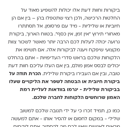
ביקורות וחוות דעת אלו יכולות להשפיע מאוד על
החלטות הרכישה, ולכן רצוי שתטפלו בהן – בין אם הן
חיוביות או שליליות - מיד עם פרסומן. אל תסתתרו
מאחורי תירוץ "אין זמן, אין כסף". בטווח הארוך, ביקורת
גרועה יכולה לעלות לכם הרבה יותר מאשר לשכור צוות
מקצועי שיפקח ויענה לביקורות אלה. אם תשימו את
הלקוחות שלכם בראש סדרי העדיפויות - אתם בהחלט
יכולים לבסס אמון מולם, בין אם העלו עליכם חוות דעת
טובה, ובין אם העבירו ביקורת שלילית.
הכרת תודה על
ביקורת חיובית או הבטחה לשפר את הליקויים שעלו
בביקורת שלילית - יגרמו בוודאות לעליית רמת
האמון שרוחשים הלקוחות לחברה שלכם.
כמו כן, תמיד זכרו כי על ידי תגובה שלכם למשוב
שלילי - במקום לחסום או להסיר אותו - אתם למעשה
מראים לאנשים שאין לכם מה להסתיר, אתם לוקחים