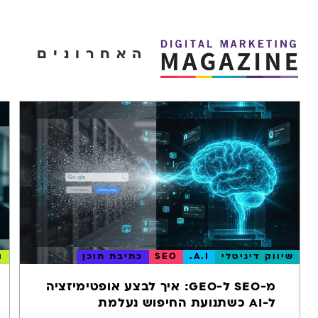
האחרונים
שיווק דיגיטלי
A.I.
SEO
כתיבת תוכן
ו
מ-SEO ל-GEO: איך לבצע אופטימיזציה
ל-AI כשתנועת החיפוש נעלמת