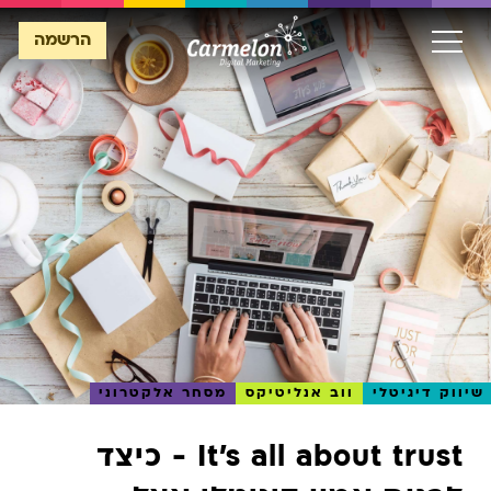
הרשמה
הרשמה
שיווק דיגיטלי
ווב אנליטיקס
מסחר אלקטרוני
It's all about trust - כיצד