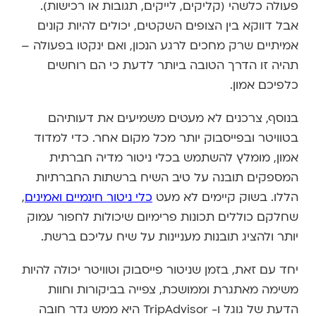
פעולה כלשהי (קליקים, לייקים, תגובות או רכישות).
אבל דווקא בין הצופים השקטים, יכולים להיות קונים
אמיתיים שרק מחכים לרגע הנכון, ואם ינקטו בפעולה –
תהיה זו הדרך הטובה ביותר לדעת כי הם רוחשים
כלפיכם אמון.
בנוסף, צרכנים לא מעטים משמיעים את דעותיהם
בטוויטר ובפייסבוק יותר מכל מקום אחר. כדי למדוד
אמון, מומלץ להשתמש בכלי ניטור מדיה חברתית
המספקים תובנה על טיב השיח ברשתות החברתיות
הללו. בשוק קיימים לא מעט
כלי ניטור חינמיים ואמינים
,
שחלקם כוללים תכונות פרימיום שיכולות לחפור עמוק
יותר ולהציג תובנות מעניינות על שיח עליכם ברשת.
יחד עם זאת, בזמן שניטור פייסבוק וטוויטר יכולה להיות
משימה מאתגרת וממושכת, צפייה בביקורות וחוות
הדעת של גוגל ו- TripAdvisor היא ממש גדר חובה