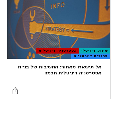
GOOGLE MUM
B2C
שיווק דיגיטלי
B2C
טרנדים
דיגיטליים
שיווק דיגיטלי
אסטרטגיה דיגיטלית
טרנדים דיגיטליים
מסחר אלקטרוני
- ECOMMERCE
אל תישארו מאחור: החשיבות של בניית
CRO
אסטרטגיה דיגיטלית חכמה
מתחמי עבודה
משותפים
WORKATIONS
חללי עבודה
משותפים וחדרי
ישיבות