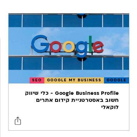
גוגל אנליטיקס
אפליקציות
מובייל
מובייל
אפיון חווית
משתמש
UX
SEO
GOOGLE MY BUSINESS
GOOGLE
USER
EXPERIENCE
Google Business Profile - כלי שיווק
ווב אנליטיקס
חשוב באסטרטגיית קידום אתרים
לוקאלי
SEO
מדיה חברתית