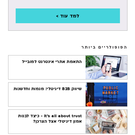
חיפוש קולי
למד עוד >
מרקטינג
אוטומיישן
עבודה מרחוק
הפופולריים ביותר
CHATGPT
התאמת אתרי אינטרנט למובייל
שיווק בדוא"ל
BIG DATA
שיווק B2B דיגיטלי: מגמות וחדשנות
It's all about trust - כיצד לבנות
אמון דיגיטלי אצל הצרכן?