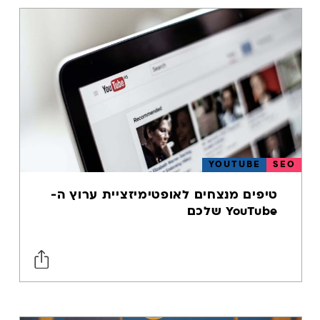
קידום אתרים
במובייל
אסטרטגיית תוכן
שיפור ביצועי
אתר
מהירות טעינת
דפים
חווית גלישה
YOUTUBE
SEO
באתר
טיפים מנצחים לאופטימיזציית ערוץ ה-
מסחר במובייל
YouTube שלכם
טכנולוגיית
מובייל
A.I.
בינה מלאכותית