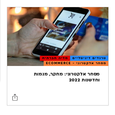
המרות
ופרפורמנס
איסוף וניתוח
נתונים
קורונה
רשתות חברתיות
עסקים קטנים
טרנדים דיגיטליים
מדיה חברתית
מסחר אלקטרוני - ECOMMERCE
ביטוח
מסחר אלקטרוני: מחקר, מגמות
וחדשנות 2022
מיתוג
אסטרטגיה
שיווקית
כתיבת תוכן