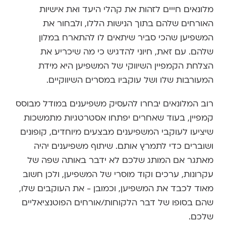
מלונאים חייים לזהות את קהלי היעד ואת אישיות
האורחים שלהם בתוך הנישות הללו, ולבחור את
המשפיען שהכי סביר שיתאים לו להתארח במלון
שלהם. עם זאת, חיוני להדגיש כי מה שיכריע את
הצלחת הקמפיין השיווקי של המשפיען היא מידת
המעורבות שלו ושל עוקביו במסרים השיווקיים.
רוב המלונאים יבחרו להעסיק משפיענים במודל מבוסס
קמפיין, בעוד שאחרים יפתחו אסטרטגיות מתמשכות
שיציעו לעוקבי המשפיענים מבצעים מיוחדים, קופונים
ושוברים כדי לתמרץ אותם. שיתוף משפיענים יהיה
מאתגר אם המותג שלכם לא ידבר באותה שפה של
עקרונות, ערכים וקוד מוסרי של המשפיען, ולכן חשוב
מאוד לכבד את המשפיען, וכמובן - את העוקבים שלו,
שהם בסופו של דבר הלקוחות/אורחים הפוטנציאליים
שלכם.