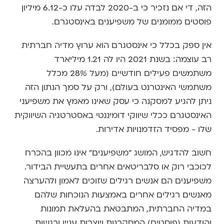
הזה, די אם נזכיר כי ב-2020 לבדה עלו כ-6.12 מיליון
פוסטים ממומנים של משפיענים באינסטגרם.
אין ספק בכלל כי אינסטגרם הוא ערוץ מדיה חברתית
רב עוצמה: בשנת 2021 היו לה 1.21 מיליארד
משתמשים פעילים חודשיים (מעל 28% מכלל
משתמשי האינטרנט בעולם), ורק על סמך הנתון הזה
ניתן להגיע למסקנה כי עסק שאינו מאמץ את משפיעני
האינסטגרם ככלי שיווקי דומיננטי באסטרטגיה השיווקית
שלו - מפסיד הזדמנויות אדירות.
חשוב להדגיש, המושג "משפיענים" אינו מכוון בהכרח
לכוכבי רוק או סלבריטאים אחרים בתעשיית הבידור.
משפיענים הם אנשים רגילים שזוכים לאמון ולהערצה
מאנשים רגילים אחרים באמצעות הנוכחות שלהם
במדיה החברתית, המתבטאת בהעלאת תמונות
והודעות (פוסטים) המסקרנות ויוצרות עניין ורגשות