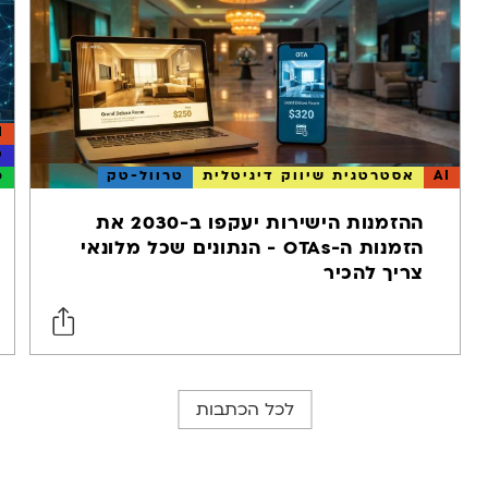
I
ט
AI
אסטרטגית שיווק דיגיטלית
טרוול-טק
פ
ההזמנות הישירות יעקפו ב-2030 את
הזמנות ה-OTAs - הנתונים שכל מלונאי
צריך להכיר
לכל הכתבות