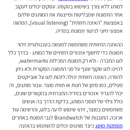
למותג ללא צורך בשימוש בטקסט. עסקים יכולים לעקוב
אחר התמונות שמבליטות ומייצגות את המותגים שלהם
באמצעות "האזנה חזותית" (visual listening), המהווה
אמצעי חיוני לניטור תמונות במדיה.
ההאזנה החזותית משתמשת למעשה בטכנולוגיית זיהוי
תמונות כדי לחשוף אזכורים חזותיים של המותג - בדרך כלל
לוגו החברה - ולא רק תמונות המכילות watermarks,
דהיינו לוגו שקוף שצף על פני התמונה המקורית ולא ניתן
להסרה. האזנה חזותית יכולה לזהות לוגו על אובייקטים
פעילים, כמו סימן של חנות או תווית מוצר. עבור מותגים, זה
יכול להגדיר אזכורים במדיה החברתית בהקשרים שונים,
כולל גילוי של תומכי המותג, בדיקת הדרך בה אנשים
משתמשים במוצר, זיהוי שימוש לרעה בלוגו, והרשימה עוד
ארוכה. התובנות של Brandwatch לגבי תמונות באתרים
מספקות מושג
כיצד מותגים יכולים להשתמש בהאזנה