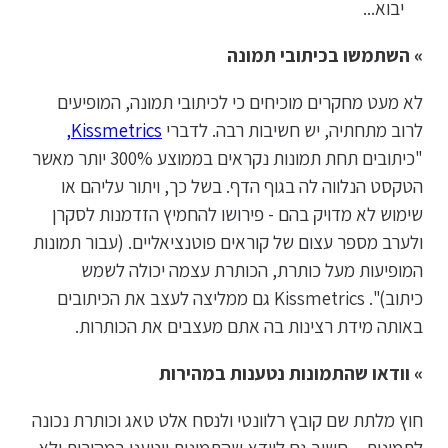
יבוא...
» השתמשו בכיתובי תמונה
לא מעט מחקרים מוכיחים כי לכיתובי תמונה, המופיעים
לרוב מתחתיה, יש חשיבות רבה. לדברי
Kissmetrics
,
"כיתובים תחת תמונות נקראים בממוצע 300% יותר מאשר
הטקסט הנלווה לה בגוף הדף. בשל כך, ויתור עליהם או
שימוש לא מדויק בהם - פירושו להחמיץ הזדמנות לסקרן
ולערב מספר עצום של קוראים פוטנציאליים. (עבור תמונות
המופיעות מעל כותרת, הכותרת עצמה יכולה לשמש
כיתוב)". Kissmetrics גם ממליצה לעצב את הכיתובים
באותה מידת רצינות בה אתם מעצבים את הכותרות.
» וודאו שהתמונות נטענות במהירות
חוץ מלתת שם קובץ רלוונטי ולנסח אלט טאג וכותרת נכונה
לתמונות – חשוב גם לוודא שהתמונות ייטענו במהירות ולא