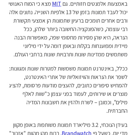
באמצעות אלמנטים חזותיים. גם
MIT
מצא כי המוח האנושי
יכול לעבד תמונות בזמן של 13 אלפיות השנייה. נתונים אלה
ורבים אחרים תומכים ברעיון שתמונות הן אמצעי תקשורת
רבי עוצמה, כשהפונקציה החשובה ביותר שלהן, ככל
הנראה, היא שהן מסירות מחסומי שפה, מאפשרות הבנה
מיידית ומפוענחות בקלות ובאופן דומה על ידי מיליוני
משתמשים ממדינות שונות ותרבויות שונות ברחבי העולם.
ככלל, באינטרנט תמונות משמשות למטרות שונות ומגוונות:
לשפר את הנראות והוויזואליות של אתרי האינטרנט,
להמחיש סיפורים כתובים, להעצים מודעות פרסומת, להציג
מוצרים או שירותים, לעמוד בפני עצמן כ"שוות לאלף
מילים", וכמובן – לשרת ולהזין את חשבונות המדיה
החברתית.
בעידן הנוכחי, 3.2 מיליארד תמונות משותפות באופן מקוון
מדי יום, כשעל פי
Brandwatch
,
רבות מהן מהוות "אזכור"