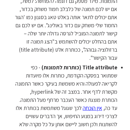
התמונות. מילר מספק גם דוגמה להמחשה: למשל,
אם יש לכם תמונה של כלבלב חמוד משחק בכדור,
אתם יכולים לתאר אותה באלט טאג בסגנון כמו 'הגור
החמוד שלי משחק עם כדור באולינג". אם יש לכם גם
קישור לתמונה המוביל לגרסה גדולה יותר שלה –
אתם בהחלט יכולים להשתמש ב"הצג תמונה זו
ברזולוציה גבוהה", ככותרת אלט (title attribute)
עבור הקישור".
Title attribute (כותרות לתמונות)
- כפי
שמתואר בפסקה הקודמת, כותרות אלו מיועדות
לקריאה לפעולה והיא משמשת בעיקר כאשר התמונה
מקשרת לדף אחר. במצב זה של hyperlink,
הכותרת מוצגת כאשר העכבר מרחף מעל התמונה.
עד כה,
אין הוכחה
לכך שגוגל משתמשת בכותרת אלו
לצרכי דירוג במנוע החיפוש, אך הדברים עשויים
להשתנות ולכן חשוב ליישם אותן על כל מקרה שלא