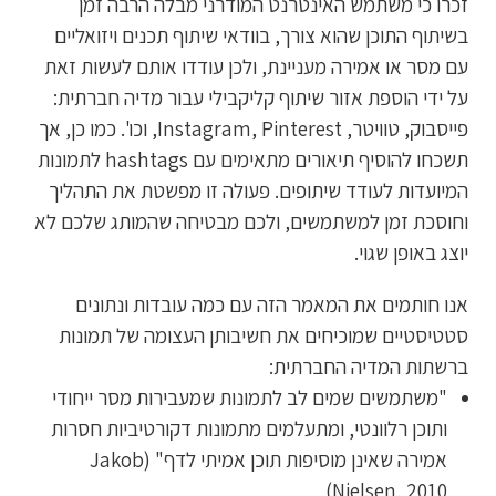
זכרו כי משתמש האינטרנט המודרני מבלה הרבה זמן
בשיתוף התוכן שהוא צורך, בוודאי שיתוף תכנים ויזואליים
עם מסר או אמירה מעניינת, ולכן עודדו אותם לעשות זאת
על ידי הוספת אזור שיתוף קליקבילי עבור מדיה חברתית:
פייסבוק, טוויטר, Instagram, Pinterest, וכו'. כמו כן, אך
תשכחו להוסיף תיאורים מתאימים עם hashtags לתמונות
המיועדות לעודד שיתופים. פעולה זו מפשטת את התהליך
וחוסכת זמן למשתמשים, ולכם מבטיחה שהמותג שלכם לא
יוצג באופן שגוי.
אנו חותמים את המאמר הזה עם כמה עובדות ונתונים
סטטיסטיים שמוכיחים את חשיבותן העצומה של תמונות
ברשתות המדיה החברתית:
"משתמשים שמים לב לתמונות שמעבירות מסר ייחודי
ותוכן רלוונטי, ומתעלמים מתמונות דקורטיביות חסרות
אמירה שאינן מוסיפות תוכן אמיתי לדף" (Jakob
Nielsen, 2010)