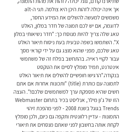
שתיארנו קודם, גוגל יכולה לזהות את מהות התמונה,
אך אינה יכולה לזהות היכן היא צולמה. תגי ה-alt
משמשים למעשה להשלים את המידע החסר,
לדוגמה, אם יש לכם תמונה של חדר במלון, האלט
טאג שלה צריך להיות מנוסח כך: "חדר נשיאותי במלון
X". השתמשו בשפה טבעית בעת ניסוח תיאור האלט
טאג שלכם, מפני שהוא מוצג גם על ידי קוראי מסך
עבור לקויי ראייה. בהתחשב בפלח זה של משתמשי
אינטרנט, תמיד מומלץ לסיים את הטקסט
בנקודה."הרגישו חופשיים להשלים את תיאור האלט
לתמונה עם כותרת (title) "ותכונות אחרות אם אתם
חשים שהיא מספקת ערך למשתמשים שלכם!". העצה
הזו של ג'ון מילר, אנליסט בכיר בתחום Webmaster
Trends בגוגל בשנת 2008 - לפני מהפכת זיהוי
התמונות - עדיין רלוונטית ותקפה גם כיום, ולכן מומלץ
לקחת אותה בחשבון לפני שאתם מנסחים את תיאורי