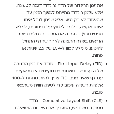
את זמן הרינדור של הדף (רינדוד דומה לטעינה,
אלא שזמן רינדוד מתייחס למשך הזמן עד
שהעמוד לא רק נטען אלא שניתן לנהל איתו
אינטראקציה, כלומר ללחוץ על כפתורים, למלא
טפסים וכו'), התמונה או הסרטון הגדולים ביותר
הנראים בשדה התצוגה לאחר שהדף התחיל
להיטען. מומלץ לכוון ל-LCP של 2.5 שניות או
פחות.
First Input Delay (FID) - מודד את זמן התגובה
של הדף וכיצד משתמשים מקיימים אינטראקציה
עם דף שאינו מגיב. FID צריך להיות מתחת ל-100
אלפיות השנייה עיכוב כדי לספק חווית משתמש
טובה.
Cumulative Layout Shift (CLS) - מדד
ממוקד-משתמש, המעריך את היציבות הויזואלית