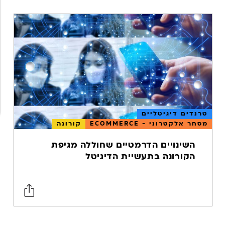
המרות
ופרפורמנס
איסוף וניתוח
נתונים
קורונה
רשתות
חברתיות
עסקים קטנים
טרנדים דיגיטליים
מסחר אלקטרוני - ECOMMERCE
קורונה
ביטוח
השינויים הדרמטיים שחוללה מגיפת
הקורונה בתעשיית הדיגיטל
מיתוג
אסטרטגיה
שיווקית
כתיבת תוכן