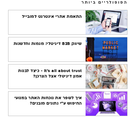
הפופולריים ביותר
אסטרטגיה
דיגיטלית
התאמת אתרי אינטרנט למובייל
YOUTUBE
GOOGLE
שיווק B2B דיגיטלי: מגמות וחדשנות
GOOGLE MY
BUSINESS
GOOGLE
ANALYTICS 4
It's all about trust - כיצד לבנות
אמון דיגיטלי אצל הצרכן?
VIDEO
COMMERCE
איך לשפר את נוכחות האתר במנועי
שיווק בוואטסאפ
החיפוש ע"י נתונים מובנים?
שיווק במובייל
נוודים דיגיטליים