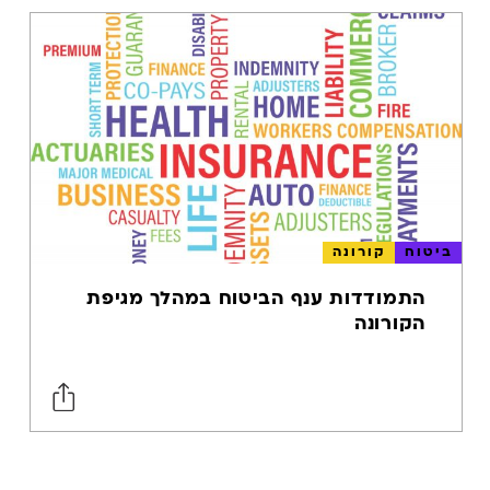
קידום אתרים
במובייל
אסטרטגיית תוכן
שיפור ביצועי
אתר
מהירות טעינת
דפים
חווית גלישה
ביטוח
קורונה
באתר
התמודדות ענף הביטוח במהלך מגיפת
מסחר במובייל
הקורונה
טכנולוגיית
מובייל
A.I.
בינה מלאכותית