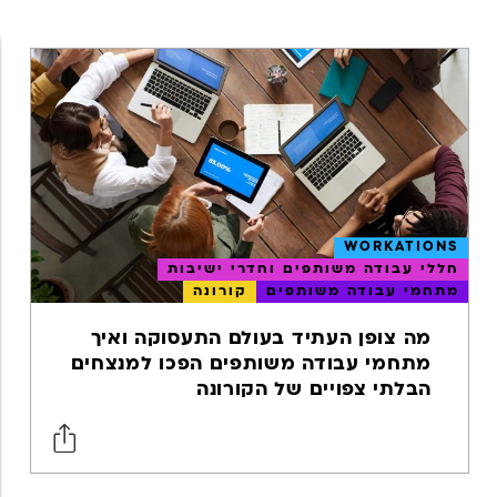
גוגל אנליטיקס
אפליקציות
מובייל
מובייל
אפיון חווית
משתמש
WORKATIONS
UX
חללי עבודה משותפים וחדרי ישיבות
מתחמי עבודה משותפים
קורונה
USER
EXPERIENCE
מה צופן העתיד בעולם התעסוקה ואיך
ווב אנליטיקס
מתחמי עבודה משותפים הפכו למנצחים
הבלתי צפויים של הקורונה
SEO
מדיה חברתית