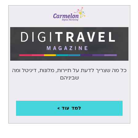
GOOGLE MUM
B2C
שיווק דיגיטלי
B2C
טרנדים
דיגיטליים
מסחר אלקטרוני
כל מה שצריך לדעת על תיירות, מלונות, דיגיטל ומה
- ECOMMERCE
שביניהם
CRO
מתחמי עבודה
משותפים
למד עוד >
WORKATIONS
חללי עבודה
משותפים וחדרי
ישיבות