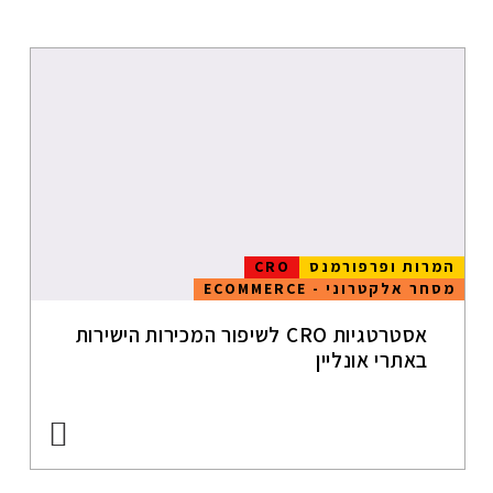
גוגל אנליטיקס
אפליקציות
מובייל
מובייל
אפיון חווית
משתמש
UX
המרות ופרפורמנס
CRO
מסחר אלקטרוני - ECOMMERCE
USER
EXPERIENCE
אסטרטגיות CRO לשיפור המכירות הישירות
ווב אנליטיקס
באתרי אונליין
SEO
מדיה חברתית