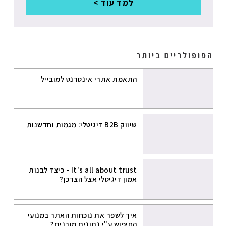
למד עוד >
חיפוש קולי
מרקטינג
אוטומיישן
הפופולריים ביותר
עבודה מרחוק
התאמת אתרי אינטרנט למובייל
CHATGPT
שיווק בדוא"ל
שיווק B2B דיגיטלי: מגמות וחדשנות
BIG DATA
It's all about trust - כיצד לבנות
אמון דיגיטלי אצל הצרכן?
איך לשפר את נוכחות האתר במנועי
החיפוש ע"י נתונים מובנים?