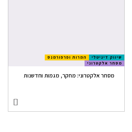
GOOGLE MUM
B2C
שיווק דיגיטלי
B2C
טרנדים
דיגיטליים
שיווק דיגיטלי
המרות ופרפורמנס
מסחר אלקטרוני
מסחר אלקטרוני
- ECOMMERCE
מסחר אלקטרוני: מחקר, מגמות וחדשנות
CRO
מתחמי עבודה
משותפים
WORKATIONS
חללי עבודה
משותפים וחדרי
ישיבות