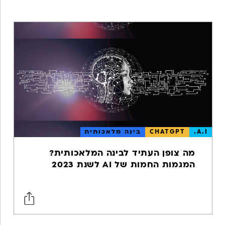
גוגל אנליטיקס
אפליקציות
מובייל
מובייל
אפיון חווית
משתמש
UX
A.I.
CHATGPT
בינה מלאכותית
USER
EXPERIENCE
מה צופן העתיד לבינה המלאכותית?
ווב אנליטיקס
המגמות החמות של AI לשנת 2023
SEO
מדיה חברתית