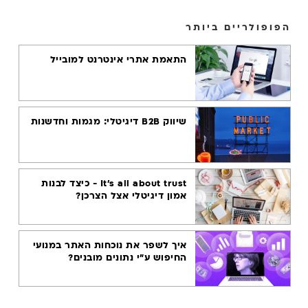
קידום אתרים
במובייל
הפופולריים ביותר
אסטרטגיית תוכן
התאמת אתרי אינטרנט למובייל
שיפור ביצועי
אתר
מהירות טעינת
שיווק B2B דיגיטלי: מגמות וחדשנות
דפים
חווית גלישה
באתר
It's all about trust - כיצד לבנות
מסחר במובייל
אמון דיגיטלי אצל הצרכן?
טכנולוגיית
מובייל
איך לשפר את נוכחות האתר במנועי
החיפוש ע"י נתונים מובנים?
A.I.
בינה מלאכותית