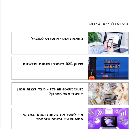
ASO
גוגל אנליטיקס
הפופולריים ביותר
אפליקציות מובייל
התאמת אתרי אינטרנט למובייל
מובייל
אפיון חווית משתמש
שיווק B2B דיגיטלי: מגמות וחדשנות
UX
USER EXPERIENCE
It's all about trust - כיצד לבנות אמון
ווב אנליטיקס
דיגיטלי אצל הצרכן?
SEO
איך לשפר את נוכחות האתר במנועי
החיפוש ע"י נתונים מובנים?
מדיה חברתית