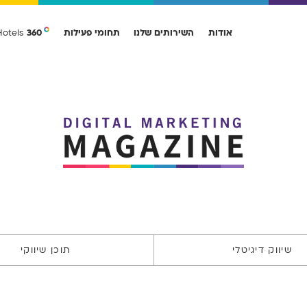
אודות
השירותים שלנו
תחומי פעילות
360
Hotels
הנהלה
Traffic
Data & Analytics
מלונות ותיירות
imization
הלקוחות שלנו
SEO
Web Analytics
מסחר אלקטרוני
CRO
סיפורי הצלחה
PPC
ORM
רכב
UX
פיננסים
מוצרי צריכה
שיווק B2B
כל השירותים
כל תחומי הפעילות
שיווק דיגיטלי
תוכן שיווקי