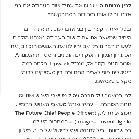
לבין מכונות
הן שיניעו את עתיד שוק העבודה אם בני
אדם יובילו אותו בזהירות המתבקשת".
ובכל זאת, הקשר בין בני אדם למכונות אינו הדבר
היחיד שמעצב את עתיד שוק העבודה. "אנחנו הולכים
לעשות דברים רק אם יהיו לנו את האנשים הנכונים, את
הכישרון הנכון, התפקידים הנכונים והמטרות הנכונות",
אומר סטפן קסריאל, מנכ"ל Upwork, פלטפורמה
דיגיטלית פופולארית המתווכת בין מעסיקים לבעלי
מקצוע עצמאים.
לפי ה
מאמר
של חברה ניהול משאבי האנוש SHRM,
תחת הכותרת – עתיד מנהל משאבי האנוש: תדמיין.
תמציא. תדליק (The Future Chief People Officer:
Imagine. Invent. Ignite) – המחסור העולמי
בכישרונות יוביל לתזוזה ואף לביטול של כ-75 מיליון