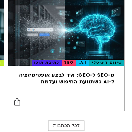
שיווק דיגיטלי
A.I.
SEO
כתיבת תוכן
ו
מ-SEO ל-GEO: איך לבצע אופטימיזציה
ל-AI כשתנועת החיפוש נעלמת
לכל הכתבות