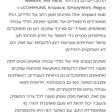
הגלובליים הם בין היתר WeWork, Mix Pace,
UCOMMUNE, Krspace, SimplyWork, Regus ו-
Impact Hub. אלה מציעים מגוון רחב של חללים, החל
ממשרדים וירטואליים ועד מתקני ישיבות, חללי עבודה
משותפים, משרדי יום ומרכזי עסקים. הם גם מתמקדים
בפיתוחים טכניים כדי לשמור על יתרון תחרותי תוך
שיפור השירותים ושביעות רצון הלקוחות. עם זאת, הם
לא השחקנים היחידים.
ספקים קטנים יותר של חללי עבודה גמישים נוטים לתת
מענה לדרישות הלקוחות באמצעות פתרונות עסקיים
מותאמים המתמקדים גם ברווחת העובדים, רגשותיהם
ומצבם הנפשי, כמו גם בטכנולוגיה חדשנית ותנאי
עבודה נוחים ופרודוקטיביים יותר.
עם זאת, מציאת ספק שנותן מענה לכל צרכי המעסיק
והעובד יכול להיות לא פעם מאתגרת למדי. מי
שמתמודדת היטב עם האתגר הזה היא פלטפורמת