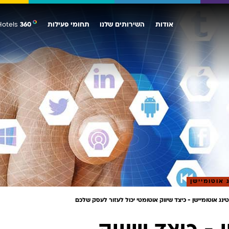
אודות
השירותים שלנו
תחומי פעילות
360
Hotels
הנהלה
Traffic
Data & Analytics
מלונות ותיירות
imization
הלקוחות שלנו
SEO
Web Analytics
מסחר אלקטרוני
CRO
סיפורי הצלחה
PPC
ORM
רכב
UX
פיננסים
מוצרי צריכה
שיווק B2B
כל השירותים
כל תחומי הפעילות
 אוטומיישן
נג אוטומיישן - כיצד שיווק אוטומטי יכול לעזור לעסק שלכם