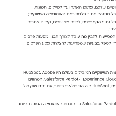
קיים שלכם, מתוכן האתר ועד למיילים, תמונות,
הכל מתנהל מתוך פלטפורמת האוטומציה השיווקית;
ל נתוני הקמפיינים, לידים מאושרים, קידום אתרים,
 המסייעות להבין מה עובד לצורך תכנון מסעות פרסום
 כדי לטפל בבעיות שמפריעות להצלחת מסע הפרסום
לפי Statista, בשנת 2021, ספקי פתרונות האוטומציה השיווקיים המובילים בעולם היו HubSpot, Adobe
Experience Cloud, Oracle Marketing Cloud, Active Campaigns ו-Salesforce Pardot, המהווים
למעלה מ-63% מנתח השוק. מבין חמשת הראשונים, HubSpot היה הפופולארי ביותר, עם נתח שוק של
מזהה את HubSpot Marketing Hub ו-Salesforce Pardot בין תוכנות האוטומציה הטובות ביותר