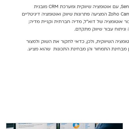
Infusionsoft של Keap לעסקים קטנים; SendinBlue, עם אוטומציה שיווקית ומערכת CRM מובנית
ופונקציונליות המתאימה לעסקים קטנים; Zoho Campaigns המציעה פתרונות שיווק ואוטומציה דיגיטליים
ם קטנים ובינוניים; Constant Contact עבור אוטומציה של דוא"ל, מדיה חברתית וקניית מדיה;
מציה השיווקית, ולכן, כדאי לחקור את השוק ולמצור
מבחינת התמחור והן מבחינת התכונות שהוא מציע.