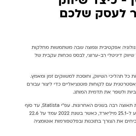
 - כיצד שיווק
ור לעסק שלכם
 (Marketing automation) היא טכנולוגיה אפקטיבית ונפוצה שבה משתמשות מחלקות
יווק דיגיטלי רב-ערוצי, לבסס נוכחות עקבית של
 כל תהליכי השיווק, וחוסכת למשווקים זמן ומאמץ.
סטרטגית עם לקוחות פוטנציאליים כדי ליצור עבורם
קביות ולשפר את תדמית המותג.
האוטומציה השיווקית היא תעשייה צומחת שצוברת תאוצה רבה בשנים האחרונות. עפ"י Statista, עד סוף
2023 שווי השוק העולמי של אוטומציה שיווקית יגיע ל-25.1 מיליארד, כאשר בשנת 2022 עמד על 22.6
וכיחים את הצורך בתוכנות ובפלטפורמות אוטומציה