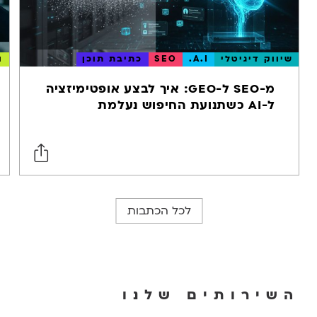
שיווק דיגיטלי
A.I.
SEO
כתיבת תוכן
ו
מ-SEO ל-GEO: איך לבצע אופטימיזציה
ל-AI כשתנועת החיפוש נעלמת
לכל הכתבות
השירותים שלנו