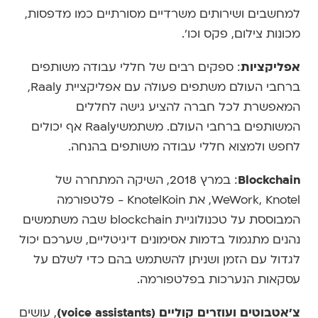
למחשבים ושירותים משרדיים מסורתיים כמו מדפסות,
מכונות צילום, פקס וכו'.
אפליקציות
: ספקים רבים של חללי עבודה משותפים
ברחבי העולם משתפים פעולה עם אפליקציית Raaly,
המאפשרת לכל חברה להציע גישה לחללים
המשותפים ברחבי העולם. משתמשיRaaly אף יכולים
לחפש ולמצוא חללי עבודה משותפים בהנחה.
Blockchain
: במרץ 2018, השיקה המתחרה של
WeWork, Knotel, את KnotelKoin - פלטפורמה
המבוססת על טכנולוגיית blockchain שבה משתמשים
נהנים מתגמול בדמות אסימונים דיגיטליים, שערכם יכול
לגדול עם הזמן ושניתן להשתמש בהם כדי לשלם על
עסקאות הנערכות בפלטפורמה.
צ'אטבוטים ועוזרים קוליים (voice assistants)
, עושים